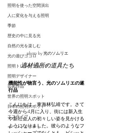
照明を使った空間演出
人に変化を与える照明
季節
歴史の中に見る光
自然の光を楽しむ
photo by 光のソムリエ
光の遊びゴコロ
適材適所の道具たち
照明トレンドウォッチ
照明デザイナー
機能性が物言う、光のソムリエの遂
芸術作品
行品
世界の照明スポット
こんにちは。東海林弘靖です。さて
日本の照明スポット
今週から4月に入り、街には新入生
エコライフ
や新社会人の初々しい姿を見かける
ようになりました。彼らのようなフ
イベントリポート
レッシャーズでなくとも、ピシッと