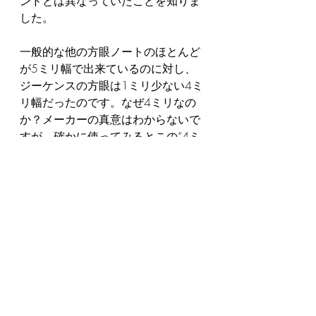
ンドとは異なっていたことを知りま
した。
一般的な他の方眼ノートのほとんど
が5ミリ幅で出来ているのに対し、
ジーケンスの方眼は1ミリ少ない4ミ
リ幅だったのです。なぜ4ミリなの
か？メーカーの真意はわからないで
すが、確かに使ってみるとこの“4ミ
リのこだわり”が使い勝手に他との大
きな差別化をはかっていることに気
がつきます。5ミリの方が2コマでち
ょうど1センチになり使いやすそう
ですが、実際のところ1センチとい
う単位で何かを縮尺してスケッチす
る機会はあまりありません。むし
ろ、ずっと使っていた私でさえ方眼
のコマが5ミリでなく4ミリだったこ
とに気付かなかったほどです。