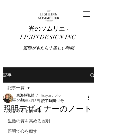
光のソムリエ -
LIGHTDESIGN INC.
​照明がもたらす美しい時間
記事
記事一覧
東海林弘靖 / Hiroyasu Shoji
記事一覧
2013年4月3日
読了時間: 4分
照明デザイナーのノート
光をめぐる価値観
生活の質を高める照明
照明で心を癒す