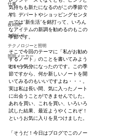
仕事
気持ちも新たになるのがこの季節で
人生
す。デパートやショッピングセンタ
ーでは“新生活”を銘打って、いろん
夜時間
なアイテムの新調を勧めるのもこの
お知らせ
季節です。
テクノロジーと照明
そこで今回のテーマに「私がお勧め
照明メーカー
するノート」のことを書いてみよう
という気分になったのです。この季
電球モチーフ
節ですから、何か新しいノートを開
いてみるのもいいですよね・・・。
実は私は長い間、気に入ったノート
に出会うことができませんでした。
あれを買い、これを買い、いろいろ
試した結果、最近ようやくこれぞ！
というお気に入りを見つけました。
「そうだ！今日はブログでこのノー