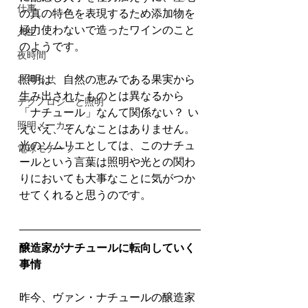
仕事
の真の特色を表現するため添加物を
極力使わないで造ったワインのこと
人生
のようです。
夜時間
お知らせ
照明は、自然の恵みである果実から
生み出されたものとは異なるから
テクノロジーと照明
「ナチュール」なんて関係ない？ い
照明メーカー
えいえ、そんなことはありません。
光のソムリエとしては、このナチュ
電球モチーフ
ールという言葉は照明や光との関わ
りにおいても大事なことに気がつか
せてくれると思うのです。
醸造家がナチュールに転向していく
事情
昨今、ヴァン・ナチュールの醸造家