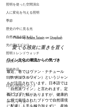
照明を使った空間演出
人に変化を与える照明
季節
歴史の中に見る光
自然の光を楽しむ
Photo by 
Andre Taissin
 on 
Unsplash
光の遊びゴコロ
愛でる感覚に重きを置く
照明トレンドウォッチ
ワイン文化の潮流からの気づき
照明デザイナー
芸術作品
最近、巷ではヴァン・ナチュール
（ナチュラルワイン）というジャン
世界の照明スポット
ルが注目されています。日本語では
日本の照明スポット
「自然派ワイン」と言われます。定
エコライフ
義にはまだ幅がありますが、健康的
な畑で栽培されたブドウで自然環境
イベントリポート
に配慮し人手を極力加えずに、産地