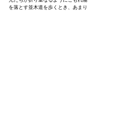
を落とす並木道を歩くとき、あまり
にも心地よくて行き先を変えて歩き
続けてしまったり、
雨上がりの夕方、ダブルレインボー
が空に広がった瞬間を目の当たりに
して、地球から祝福をされたような
気持ちになったり、
毎月めぐってくる満月の日を月齢表
で確認して、月が昇る時間と方角を
確かめて、月の出を待つ・・・
なんてナチュールなんでしょう！
最後に人工照明でのナチュールは？
といえば、やはり燃焼光源である白
熱電球の光でしょう。寝る前に調光