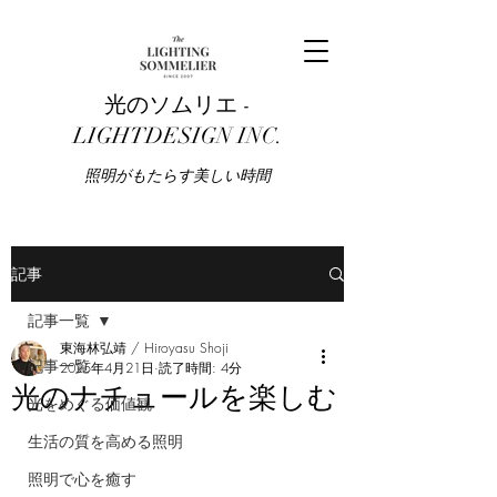
光のソムリエ -
LIGHTDESIGN INC.
​照明がもたらす美しい時間
記事
記事一覧
東海林弘靖 / Hiroyasu Shoji
記事一覧
2025年4月21日
読了時間: 4分
光のナチュールを楽しむ
光をめぐる価値観
生活の質を高める照明
照明で心を癒す