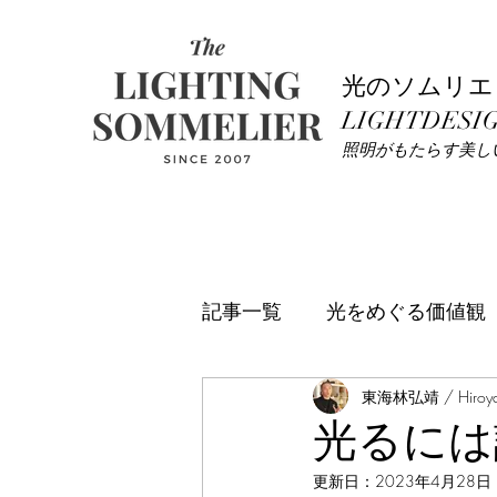
光のソムリエ 
LIGHTDESIG
​照明がもたらす美し
記事一覧
光をめぐる価値観
人に変化を与える照明
東海林弘靖 / Hiroyas
光るには
更新日：
2023年4月28日
照明トレンドウォッチ