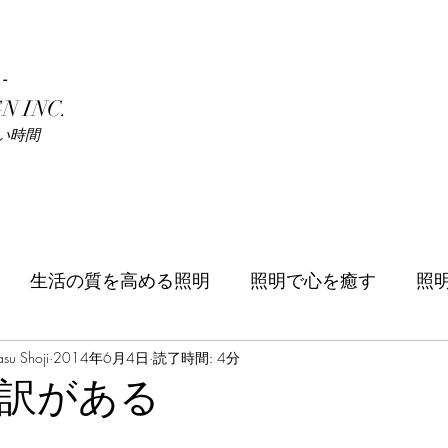
-
N INC.
い時間
生活の質を高める照明
照明で心を癒す
照
u Shoji
季節
2014年6月4日
歴史の中に見る光
読了時間: 4分
自然の光を楽しむ
訳がある
照明デザイナー
芸術作品
世界の照明スポット