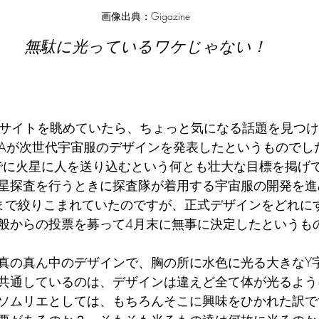
画像出典：Gigazine
無駄に光っているワケじゃない！
bサイトを眺めていたら、ちょっと気になる話題を見つ
SAが次世代宇宙服のデザインを発表したというものでし
までに火星に人を送り込むという何とも壮大な目標を掲げ
星探査を行うときに探査隊が着用する宇宙服の開発を進
まで絞りこまれていたのですが、正式デザインをどれに
般からの投票を募って4月末に無事に決定したというも
真の真ん中のデザインで、胸の所に水色に光る大きなY
共通しているのは、デザインは違えど全て体が光るよう
ソムリエとしては、もちろんそこに興味をひかれた訳で