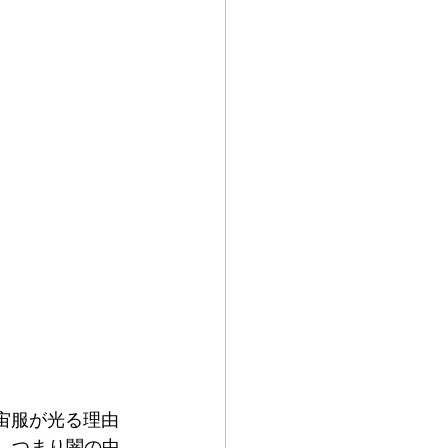
宙服が光る理由
。つまり闇の中