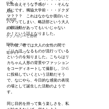
仕事
に出会えそうな予感が・・・そんな
感じです。獨協大学前・・・ドクダ
人生
マ？？？　これはなかなか面白いと
夜時間
ハマってしまい、略語部という大人
の部活動があってもいいじゃない
お知らせ
か！という話となりました。
テクノロジーと照明
照明メーカー
その後、巷では大人の女性の間で
「リカ活」なるものが流行っている
電球モチーフ
というのを知りました。こちらはリ
カちゃん人形の背景やファッション
をコーディネートして撮影し、SNS
に投稿していくという活動だそう
で、なにやら、今日的な感覚の表現
の場として誕生した活動のようで
す。
同じ目的を持って集う楽しさを、私