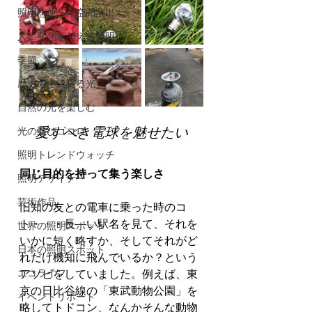
照明を使った空間演出
人に変化を与える照明
季節
歴史の中に見る光
自然の光を楽しむ
光の遊びゴコロ
愛すべき電球を魅せたい
照明トレンドウォッチ
同じ目的を持って集う楽しさ
照明デザイナー
芸術作品
旧知の友との電車に乗った時のコ
ト・・・長―い駅名を見て、それを
世界の照明スポット
いかに短く略すか、そしてそれがど
日本の照明スポット
れだけ機知に飛んでいるか？という
エコライフ
アソビをしていました。例えば、東
京の日比谷線の「東武動物公園」を
イベントリポート
略してトドコン、なんかそんな動物