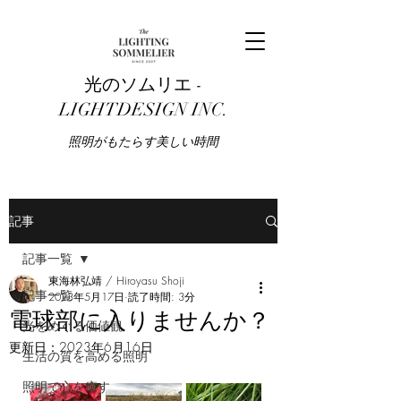
光のソムリエ -
LIGHTDESIGN INC.
​照明がもたらす美しい時間
記事
記事一覧
東海林弘靖 / Hiroyasu Shoji
記事一覧
2023年5月17日
読了時間: 3分
電球部に入りませんか？
光をめぐる価値観
更新日：
2023年6月16日
生活の質を高める照明
照明で心を癒す