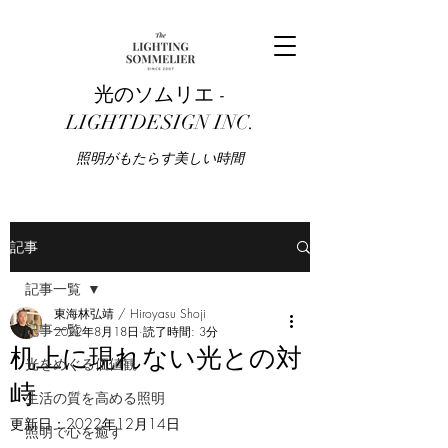
光のソムリエ -
LIGHTDESIGN INC.
​照明がもたらす美しい時間
記事
記事一覧
東海林弘靖 / Hiroyasu Shoji
記事一覧
2022年8月18日
読了時間: 3分
机上に現れない光との対
光をめぐる価値観
峙
生活の質を高める照明
更新日：
2022年12月14日
照明で心を癒す