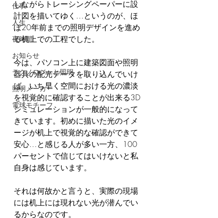
しながらトレーシングペーパーに設
仕事
計図を描いてゆく…というのが、ほ
人生
ぼ20年前までの照明デザインを進め
る机上での工程でした。
夜時間
お知らせ
今は、パソコン上に建築図面や照明
テクノロジーと照明
器具の配光データを取り込んでいけ
ば、いち早く空間における光の濃淡
照明メーカー
を視覚的に確認することが出来る3D
電球モチーフ
シミュレーションが一般的になって
きています。初めに描いた光のイメ
ージが机上で視覚的な確認ができて
安心…と感じる人が多い一方、100
パーセントで信じてはいけないと私
自身は感じています。
それは何故かと言うと、実際の現場
には机上には現れない光が潜んでい
るからなのです。