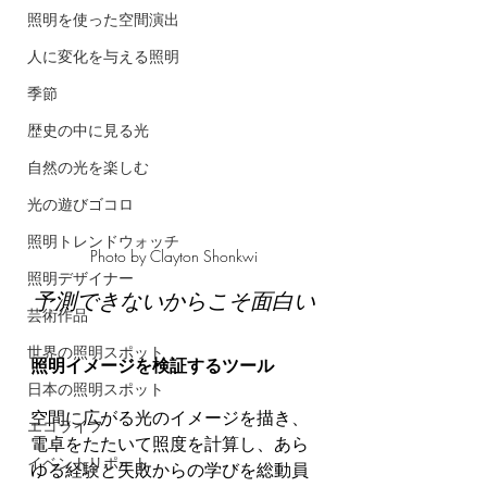
照明を使った空間演出
人に変化を与える照明
季節
歴史の中に見る光
自然の光を楽しむ
光の遊びゴコロ
照明トレンドウォッチ
Photo by Clayton Shonkwi
照明デザイナー
予測できないからこそ面白い
芸術作品
世界の照明スポット
照明イメージを検証するツール
日本の照明スポット
空間に広がる光のイメージを描き、
エコライフ
電卓をたたいて照度を計算し、あら
イベントリポート
ゆる経験と失敗からの学びを総動員