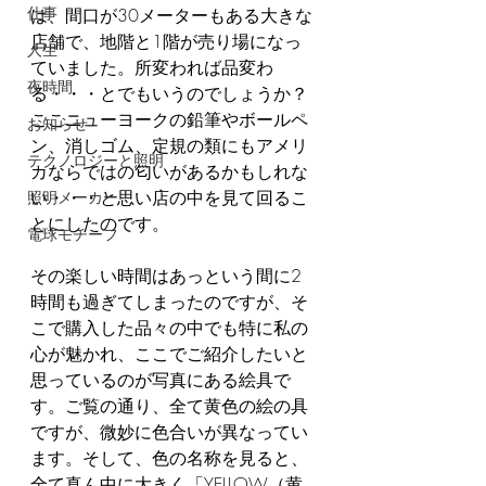
仕事
は、間口が30メーターもある大きな
店舗で、地階と1階が売り場になっ
人生
ていました。所変われば品変わ
夜時間
る・・・とでもいうのでしょうか？
ここニューヨークの鉛筆やボールペ
お知らせ
ン、消しゴム、定規の類にもアメリ
テクノロジーと照明
カならではの匂いがあるかもしれな
い・・・と思い店の中を見て回るこ
照明メーカー
とにしたのです。
電球モチーフ
その楽しい時間はあっという間に2
時間も過ぎてしまったのですが、そ
こで購入した品々の中でも特に私の
心が魅かれ、ここでご紹介したいと
思っているのが写真にある絵具で
す。ご覧の通り、全て黄色の絵の具
ですが、微妙に色合いが異なってい
ます。そして、色の名称を見ると、
全て真ん中に大きく「YELLOW（黄