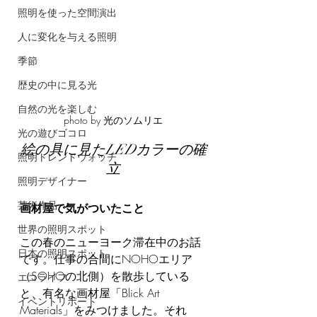
照明を使った空間演出
人に変化を与える照明
季節
歴史の中に見る光
自然の光を楽しむ
photo by 光のソムリエ
光の遊びゴコロ
絵の具に見たLEDカラーの確
照明トレンドウォッチ
立
照明デザイナー
芸術作品
画材屋で気がついたこと
世界の照明スポット
この春のニューヨーク滞在中のお話
日本の照明スポット
です。仕事の合間にNOHOエリア
（SOHOの北側）を散歩している
エコライフ
と、有名な画材屋「Blick Art 
イベントリポート
Materials」をみつけました。それ