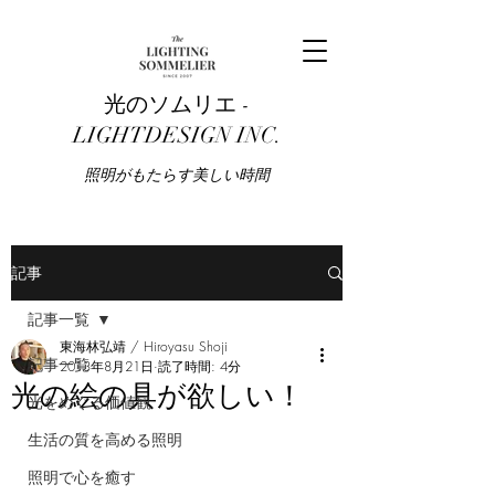
光のソムリエ -
LIGHTDESIGN INC.
​照明がもたらす美しい時間
記事
記事一覧
東海林弘靖 / Hiroyasu Shoji
記事一覧
2013年8月21日
読了時間: 4分
光の絵の具が欲しい！
光をめぐる価値観
生活の質を高める照明
照明で心を癒す