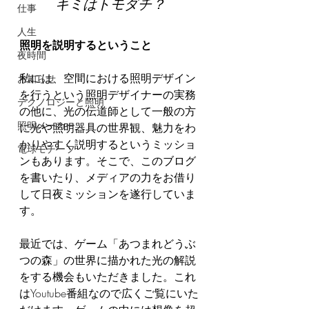
キミはトモダチ？
仕事
人生
照明を説明するということ
夜時間
私には、空間における照明デザイン
お知らせ
を行うという照明デザイナーの実務
テクノロジーと照明
の他に、光の伝道師として一般の方
照明メーカー
に光や照明器具の世界観、魅力をわ
かりやすく説明するというミッショ
電球モチーフ
ンもあります。そこで、このブログ
を書いたり、メディアの力をお借り
して日夜ミッションを遂行していま
す。
最近では、ゲーム「あつまれどうぶ
つの森」の世界に描かれた光の解説
をする機会もいただきました。これ
はYoutube番組なので広くご覧にいた