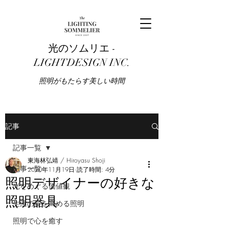
光のソムリエ -
LIGHTDESIGN INC.
​照明がもたらす美しい時間
記事
記事一覧
東海林弘靖 / Hiroyasu Shoji
記事一覧
2020年11月19日
読了時間: 4分
照明デザイナーの好きな
光をめぐる価値観
照明器具
生活の質を高める照明
照明で心を癒す