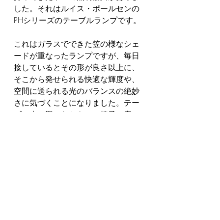
した。それはルイス・ポールセンの
PHシリーズのテーブルランプです。
これはガラスでできた笠の様なシェ
ードが重なったランプですが、毎日
接しているとその形が良さ以上に、
そこから発せられる快適な輝度や、
空間に送られる光のバランスの絶妙
さに気づくことになりました。テー
ブル上に置いたときに、椅子に座っ
た私の目の高さに対して、光源およ
び重なり合う笠に反射して見える光
の美しさが何とも心地よく絶妙なの
です。
トキを超えメッセージを運ぶお友達
このテーブルランプについてもう少