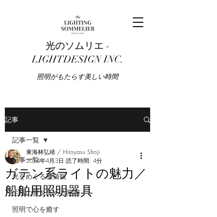
光のソムリエ -
LIGHTDESIGN INC.
​照明がもたらす美しい時間
記事
記事一覧
東海林弘靖 / Hiroyasu Shoji
記事一覧
2014年4月3日
読了時間: 4分
ガテン系ライトの魅力／
光をめぐる価値観
船舶用照明器具
生活の質を高める照明
照明で心を癒す