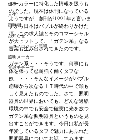
ルーカラーに特化した情報を扱うも
仕事
のでした。現在は休刊になっている
人生
ようですが、創刊が1991年と言いま
夜時間
すから日本はバブルが終わりかけた
頃、この求人誌とそのコマーシャル
お知らせ
が大ヒットして、「ガテン系」なる
テクノロジーと照明
言葉も生み出されてきたのです。
照明メーカー
ガテン系・・・そうです、何事にも
電球モチーフ
体を張って忍耐強く働くタフな
奴、・・・そんなイメージがバブル
崩壊から次なるＩＴ時代の中で頼も
しく見えたものでした。さて、照明
器具の世界においても、どんな過酷
環境の中でも安全で確実に光を放つ
ガテン系な照明器具というものを見
出すことができます。今日は私が長
年愛しているタフで魅力にあふれた
照明器具についてお話してみます。