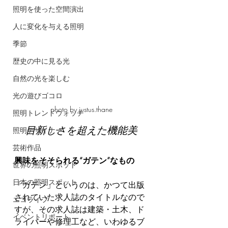
照明を使った空間演出
人に変化を与える照明
季節
歴史の中に見る光
自然の光を楽しむ
光の遊びゴコロ
photo by justus.thane
照明トレンドウォッチ
目新しさを超えた機能美
照明デザイナー
芸術作品
興味をそそられる“ガテン”なもの
世界の照明スポット
日本の照明スポット
「ガテン」というのは、かつて出版
されていた求人誌のタイトルなので
エコライフ
すが、その求人誌は建築・土木、ド
イベントリポート
ライバーや修理工など、いわゆるブ