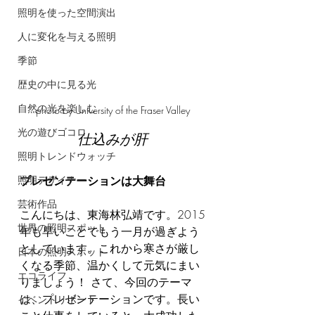
照明を使った空間演出
人に変化を与える照明
季節
歴史の中に見る光
自然の光を楽しむ
photo by University of the Fraser Valley
光の遊びゴコロ
仕込みが肝
照明トレンドウォッチ
プレゼンテーションは大舞台
照明デザイナー
芸術作品
こんにちは、東海林弘靖です。2015
世界の照明スポット
年も早いことでもう一月が過ぎよう
としています。これから寒さが厳し
日本の照明スポット
くなる季節、温かくして元気にまい
エコライフ
りましょう！ さて、今回のテーマ
は、プレゼンテーションです。長い
イベントリポート