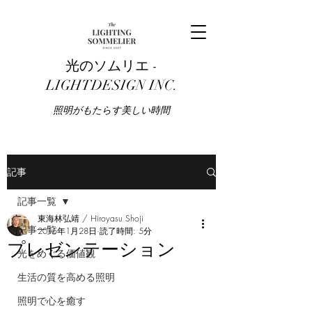
光のソムリエ -
LIGHTDESIGN INC.
​照明がもたらす美しい時間
記事
記事一覧
東海林弘靖 / Hiroyasu Shoji
記事一覧
2015年1月28日
読了時間: 5分
プレゼンテーション
光をめぐる価値観
生活の質を高める照明
照明で心を癒す