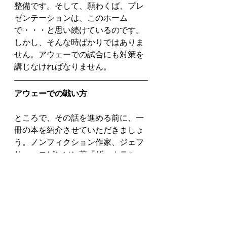
整備です。そして、願わくば、プレ
ゼンテーションは、このホーム
で・・・と思い続けているのです。
しかし、そんな時ばかりではありま
せん。アウェーでの試合にも対策を
講じなければなりません。
アウェーでの戦い方
ところで、その話を進める前に、一
冊の本を紹介させていただきましょ
う。ノンフィクション作家、ジェフ
リー・ロビンソン著『ザ・ホテル』
（文春文庫）です。・・・この作品
は、著者が自らロンドンにある世界
的な超高級ホテルに５か月間滞在し
て取材したノンフィクション物語で
す。この中に「女王陛下の公式晩餐
会」という章があり、英国女王一家