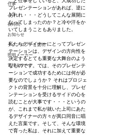
こと仕事をしていると、大成功した
仕事
プレゼンテーションがあれば、逆に
人生
あれれ・・・どうしてこんな展開に
なってしまったのか？と冷や汗をか
夜時間
いてしまうこともありました。
お知らせ
私たちデザイナーにとってプレゼン
テクノロジーと照明
テーションは、デザインの方向性を
照明メーカー
決定するとても重要な大舞台のよう
なものです。では、そのプレゼンテ
電球モチーフ
ーションで成功するためには何が必
要なのでしょうか？ それはプロジェ
クトの背景を十分に理解し、プレゼ
ンテーションを受けるサイドの心を
読むことが大事です・・・というの
が、これまで私が就いた上司にあた
るデザイナーの方々が異口同音に唱
えた言葉です。そして、そんな環境
で育った私は、それに加えて重要な