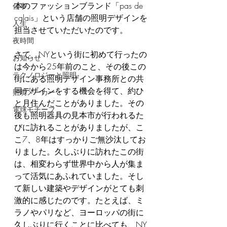
本のファッションブランド「pas de 
仕事
calais」という店舗の照明デザインを
人生
担当させていただいたのです。
夜時間
さて、NYという街に初めて行ったの
お知らせ
は今から25年前のこと、その後この
テクノロジーと照明
街にある照明デザイン事務所との共
同デザインをする機会を得て、約ひ
照明メーカー
と月住んだことがありました。その
電球モチーフ
後も照明器具の見本市が行われるた
びに訪れることがありましたが、こ
こ7、8年はすっかりご無沙汰してお
りました。久しぶりに訪れたこの街
は、相変わらず世界中から人が集ま
って活気にあふれていました。そし
て新しい建築やデザインがとても刺
激的に感じたのです。たとえば、ミ
ラノやパリなど、ヨーロッパの街に
久しぶりに行くことに比べても、NY