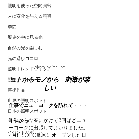
照明を使った空間演出
人に変化を与える照明
季節
歴史の中に見る光
自然の光を楽しむ
光の遊びゴコロ
photo by jphilipg
照明トレンドウォッチ
ヒトからモノから　刺激が楽
照明デザイナー
しい
芸術作品
世界の照明スポット
仕事でニューヨークを訪れて・・・
日本の照明スポット
昨秋から今春にかけて3回ほどニュ
エコライフ
ーヨークに出張してまいりました。
イベントリポート
4月にSOHO地区にオープンした日