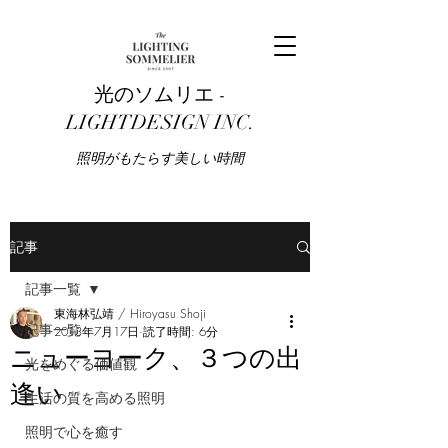
光のソムリエ -
LIGHTDESIGN INC.
​照明がもたらす美しい時間
記事
記事一覧
東海林弘靖 / Hiroyasu Shoji
記事一覧
2013年7月17日
読了時間: 6分
ニューヨーク、３つの出
光をめぐる価値観
逢い
生活の質を高める照明
照明で心を癒す