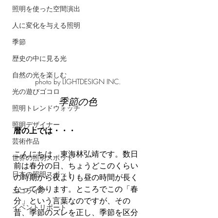
照明を使った空間演出
人に変化を与える照明
季節
歴史の中に見る光
自然の光を楽しむ
photo by LIGHTDESIGN INC.
光の遊びゴコロ
季節の色
照明トレンドウォッチ
照明デザイナー
暦の上では・・・
芸術作品
こんにちは、東海林弘靖です。数日
世界の照明スポット
前は春分の日、ちょうどこのくらい
日本の照明スポット
の時期から夜よりも昼の時間が長く
なって参ります。ところでこの「春
エコライフ
分」という言葉なのですが、その
イベントリポート
昔、季節のズレを正し、季節を区分