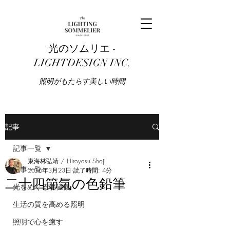
光のソムリエ -
LIGHTDESIGN INC.
​照明がもたらす美しい時間
記事
記事一覧
東海林弘靖 / Hiroyasu Shoji
記事一覧
2016年3月23日
読了時間: 4分
二十四節気の色鉛筆
光をめぐる価値観
生活の質を高める照明
照明で心を癒す