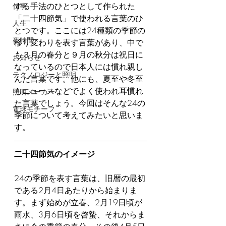
する手法のひとつとして作られた
仕事
「二十四節気」で使われる言葉のひ
人生
とつです。ここには24種類の季節の
夜時間
移り変わりを表す言葉があり、中で
も３月の春分と９月の秋分は祝日に
お知らせ
なっているので日本人には慣れ親し
テクノロジーと照明
んだ言葉です。他にも、夏至や冬至
もニュースなどでよく使われ耳慣れ
照明メーカー
た言葉でしょう。今回はそんな24の
電球モチーフ
季節について考えてみたいと思いま
す。
二十四節気のイメージ
24の季節を表す言葉は、旧暦の最初
である2月4日あたりから始まりま
す。まず始めが立春、2月19日頃が
雨水、3月6日頃を啓蟄、それからま