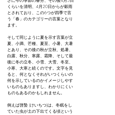
さに今の季節の春分、その後4月5日
くらいを清明、4月20日からが穀雨
とされており、この6つが四季で言
う「春」のカテゴリーの言葉となり
ます。
そして同じように夏を示す言葉が立
夏、小満、芒種、夏至、小暑、大暑
とあり、その後の秋が立秋、処暑、
白露、秋分、寒露、霜降、そして最
後に冬の立冬、小雪、大雪、冬至、
小寒、大寒と続くのです。文字を見
ると、何となくそれがいつくらいの
何を示しているのかイメージしやす
いものもありますし、わかりにくい
ものもあるのかもしれません。
例えば啓蟄 (けいちつ)は、冬眠をし
ていた虫が土の下出てくる頃という